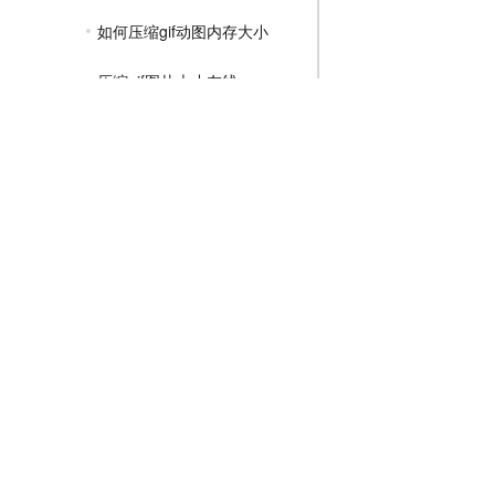
如何压缩gif动图内存大小
压缩gif图片大小在线
gif动态图怎么压缩变小一点
MP4压缩教程
JPG压缩教程
PNG压缩教程
JPGE压缩教程
文件压缩教程