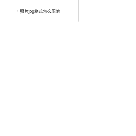
照片jpg格式怎么压缩
怎么把图片压缩jpg
如何压缩单张jpg图片大小
在线免费jpg压缩
如何压缩jpg图片20kb
PNG压缩教程
JPGE压缩教程
文件压缩教程