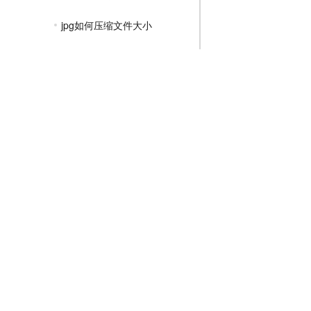
jpg如何压缩文件大小
图片压缩jpg格式免费
免费压缩jpg图片的大小
如何压缩jpg格式图片
jpg图片大小压缩软件
PNG压缩教程
JPGE压缩教程
文件压缩教程